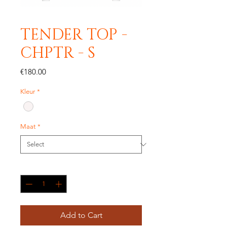
TENDER TOP -
CHPTR - S
Price
€180.00
Kleur
*
Maat
*
Quantity
*
Add to Cart