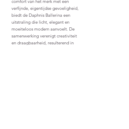
comfort van het merk met een
verfijnde, eigentijdse gevoeligheid,
biedt de Daphnis Ballerina een
uitstraling die licht, elegant en
moeiteloos modern aanvoelt. De
samenwerking verenigt creativiteit
en draagbaarheid, resulterend in
een veelzijdig stuk dat zowel uniek
als duurzaam aanvoelt.
SKU: S-37881-BW213-35_36
MATERIAL & CARE
One-piece Melflex® construction
Soft foam insole
Shore D buckle
Upper: 100% PVC
FAQ
Insole: 100% Textile
Terms and Conditions
Sole: 100% PVC
Bubblegum scent
To order